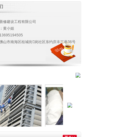
们
善修建设工程有限公司
：黄小姐
13695194505
佛山市南海区桂城街岗社区东约庆丰三巷36号
外墙清洗02
卫生间工程
污水池清洗现