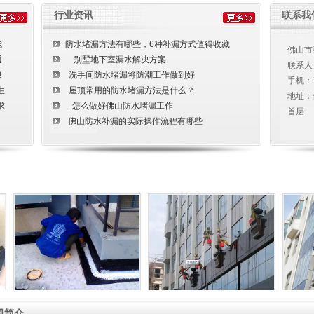
行业资讯
联系我
能
防水堵漏方法有哪些，6种补漏方式值得收藏
佛山市
通
别墅地下室漏水解决方案
联系人
忽
洗手间防水堵漏将防潮工作做到好
手机：
生
屋顶常用的防水堵漏方法是什么？
地址：
求
怎么做好佛山防水堵漏工作
首层
佛山防水补漏的实际操作流程有哪些
水池清洗
外墙清洗
司简介