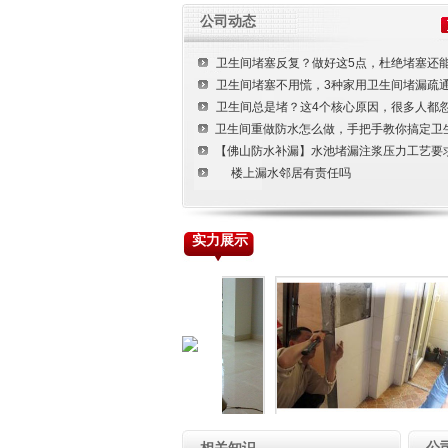
装修装饰工程
公司动态
楼宇清洁工程
卫生间堵塞反复？做好这5点，杜绝堵塞还
土建工程
卫生间堵塞不用慌，3种家用卫生间堵漏疏
卫生间总是堵？这4个核心原因，很多人都
卫生间重做防水怎么做，手把手教你搞定卫
【佛山防水补漏】水池堵漏注浆压力工艺要
楼上漏水邻居有责任吗
实力展示
楼面清洗
门窗工程
公