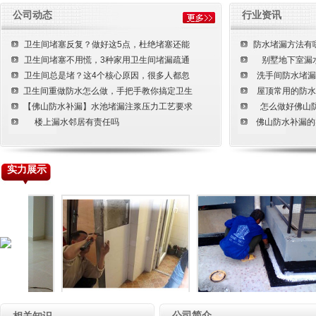
装修装饰工程
公司动态
行业资讯
楼宇清洁工程
卫生间堵塞反复？做好这5点，杜绝堵塞还能
防水堵漏方法有
土建工程
卫生间堵塞不用慌，3种家用卫生间堵漏疏通
别墅地下室漏
卫生间总是堵？这4个核心原因，很多人都忽
洗手间防水堵漏
卫生间重做防水怎么做，手把手教你搞定卫生
屋顶常用的防水
【佛山防水补漏】水池堵漏注浆压力工艺要求
怎么做好佛山
楼上漏水邻居有责任吗
佛山防水补漏的
实力展示
门窗工程
水池清洗
公司简介