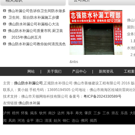
相关知识
<
<
佛山补漏公司告诉你卫生间防水做多
卫生间、阳台防水补漏施工步骤
佛山
佛山防水补漏公司补漏核心大法
屋防
佛山防水补漏公司质量市民:厨卫装
业务
场
2015年佛山的五月
1.
佛山防水补漏公司教你如何清洗浅色
水池
2.
&nbs
网站
|
关于我们
产品中心
|
新闻资讯
工程案
主营：
佛山防水补漏公司
,正规防水补强公司 佛山市善修建设工程有限公司 2016 
联系人：黄小姐 手机号码：13695194505 公司地址：佛山市南海区桂城街雷岗
技术支持：佛山市天顿网络科技有限公司 备案号：
粤ICP备2024330589号
友情链接:
佛山防水补漏
泸州
梧州
怀集
揭东
钦州
南沙
达州
海丰
寿光
肇庆
三乡
三水
崇左
乐昌
大
闻
凤岗
河池
金平
港口
清溪
始兴
铜仁
连山
佛冈
揭西