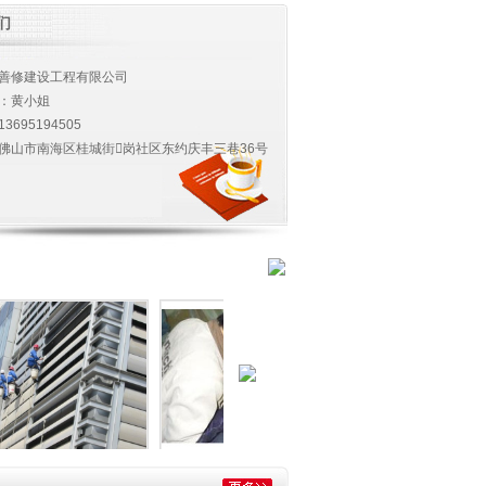
们
善修建设工程有限公司
：黄小姐
13695194505
佛山市南海区桂城街岗社区东约庆丰三巷36号
外墙清洗02
卫生间工程
污水池清洗现