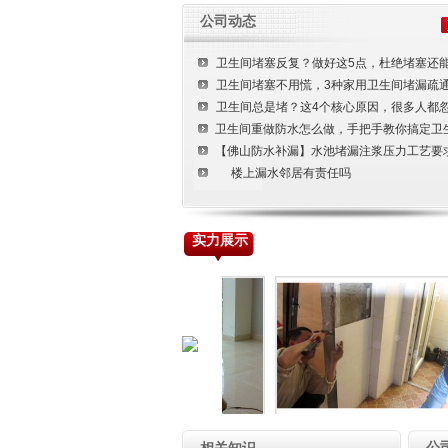
装修装饰工程
公司动态
楼宇清洁工程
卫生间堵塞反复？做好这5点，杜绝堵塞还
土建工程
卫生间堵塞不用慌，3种家用卫生间堵漏疏
卫生间总是堵？这4个核心原因，很多人都
卫生间重做防水怎么做，手把手教你搞定卫
【佛山防水补漏】水池堵漏注浆压力工艺要
楼上漏水邻居有责任吗
实力展示
楼面清洗
门窗工程
公