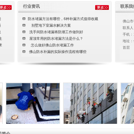
行业资讯
联系我
能
防水堵漏方法有哪些，6种补漏方式值得收藏
佛山市
通
别墅地下室漏水解决方案
联系人
忽
洗手间防水堵漏将防潮工作做到好
手机：
生
屋顶常用的防水堵漏方法是什么？
地址：
求
怎么做好佛山防水堵漏工作
首层
佛山防水补漏的实际操作流程有哪些
水池清洗
外墙清洗
司简介