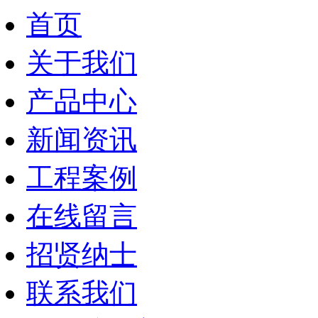
首页
关于我们
产品中心
新闻资讯
工程案例
在线留言
招贤纳士
联系我们