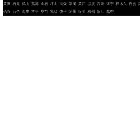
黄圃
石龙
鹤山
荔湾
企石
坪山
民众
岑溪
黄江
塘厦
高州
遂宁
樟木头
自贡
始兴
百色
海丰
常平
毕节
乳源
饶平
泸州
板芙
梅州
阳江
越秀