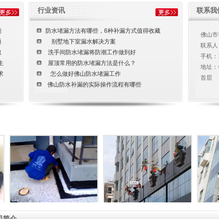
行业资讯
联系我
能
防水堵漏方法有哪些，6种补漏方式值得收藏
佛山市
通
别墅地下室漏水解决方案
联系人
忽
洗手间防水堵漏将防潮工作做到好
手机：
生
屋顶常用的防水堵漏方法是什么？
地址：
求
怎么做好佛山防水堵漏工作
首层
佛山防水补漏的实际操作流程有哪些
水池清洗
外墙清洗
司简介