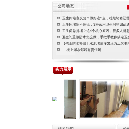
装修装饰工程
公司动态
楼宇清洁工程
卫生间堵塞反复？做好这5点，杜绝堵塞还
土建工程
卫生间堵塞不用慌，3种家用卫生间堵漏疏
卫生间总是堵？这4个核心原因，很多人都
卫生间重做防水怎么做，手把手教你搞定卫
【佛山防水补漏】水池堵漏注浆压力工艺要
楼上漏水邻居有责任吗
实力展示
楼面清洗
门窗工程
公