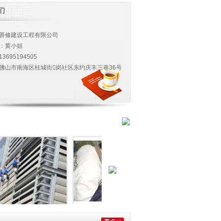
们
善修建设工程有限公司
：黄小姐
13695194505
佛山市南海区桂城街岗社区东约庆丰三巷36号
外墙清洗02
卫生间工程
污水池清洗现