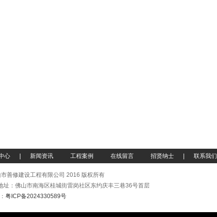
中心
|
新闻资讯
工程案例
在线留言
招贤纳士
|
联系我们
市善修建设工程有限公司 2016 版权所有
 公司地址：佛山市南海区桂城街雷岗社区东约庆丰三巷36号首层
：
粤ICP备2024330589号