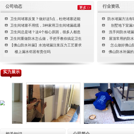
装修装饰工程
公司动态
行业资讯
楼宇清洁工程
卫生间堵塞反复？做好这5点，杜绝堵塞还能
防水堵漏方法有
土建工程
卫生间堵塞不用慌，3种家用卫生间堵漏疏通
别墅地下室漏
卫生间总是堵？这4个核心原因，很多人都忽
洗手间防水堵漏
卫生间重做防水怎么做，手把手教你搞定卫生
屋顶常用的防水
【佛山防水补漏】水池堵漏注浆压力工艺要求
怎么做好佛山
楼上漏水邻居有责任吗
佛山防水补漏的
实力展示
门窗工程
水池清洗
公司简介