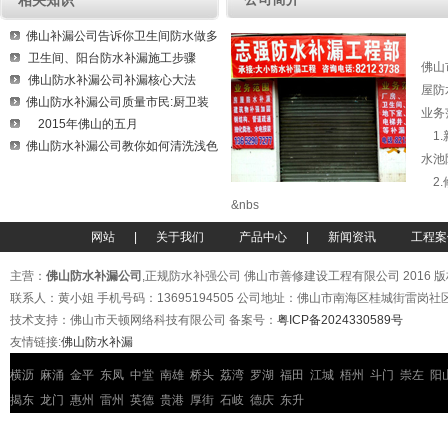
相关知识
<
<
佛山补漏公司告诉你卫生间防水做多
卫生间、阳台防水补漏施工步骤
佛山
佛山防水补漏公司补漏核心大法
屋防
佛山防水补漏公司质量市民:厨卫装
业务
现场
2015年佛山的五月
1.
佛山防水补漏公司教你如何清洗浅色
水池
2.
&nbs
网站
|
关于我们
产品中心
|
新闻资讯
工程案
主营：
佛山防水补漏公司
,正规防水补强公司 佛山市善修建设工程有限公司 2016 
联系人：黄小姐 手机号码：13695194505 公司地址：佛山市南海区桂城街雷岗
技术支持：佛山市天顿网络科技有限公司 备案号：
粤ICP备2024330589号
友情链接:
佛山防水补漏
横沥
麻涌
金平
东凤
中堂
南雄
桥头
荔湾
罗湖
福田
江城
梧州
斗门
崇左
阳
揭东
龙门
惠州
雷州
英德
贵港
厚街
石岐
德庆
东升