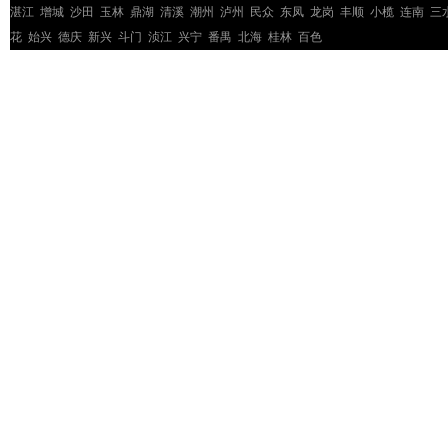
湛江
增城
沙田
玉林
鼎湖
清溪
潮州
泸州
民众
东凤
龙岗
丰顺
小榄
连南
三
花
始兴
德庆
新兴
斗门
浈江
兴宁
番禺
北海
桂林
百色